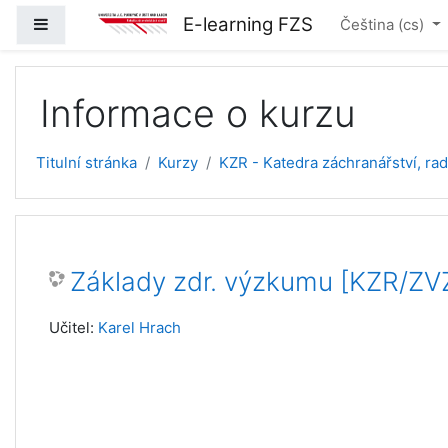
Přejít k hlavnímu obsahu
E-learning FZS
Boční panel
Čeština ‎(cs)‎
Informace o kurzu
Titulní stránka
Kurzy
KZR - Katedra záchranářství, ra
Základy zdr. výzkumu [KZR/Z
Učitel:
Karel Hrach