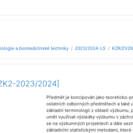
diologie a biomedicínské techniky
2023/2024-LS
KZR/ZVZK
VZK2-2023/2024]
Předmět je koncipován jako teoreticko-pra
ostatních odborných předmětech a také ur
základní terminologii z oblasti výzkumu
umět využívat výsledky výzkumu v záchra
se na výzkumných projektech a dále seznám
základními statistickými metodami, které 