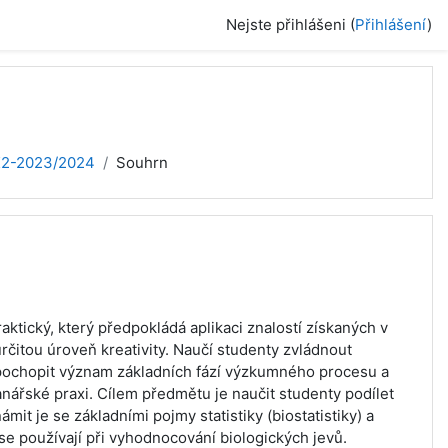
Nejste přihlášeni (
Přihlášení
)
2-2023/2024
Souhrn
ktický, který předpokládá aplikaci znalostí získaných v
čitou úroveň kreativity. Naučí studenty zvládnout
, pochopit význam základních fází výzkumného procesu a
nářské praxi. Cílem předmětu je naučit studenty podílet
it je se základními pojmy statistiky (biostatistiky) a
se používají při vyhodnocování biologických jevů.